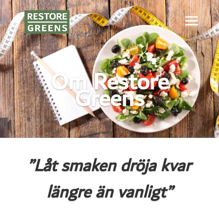
Om Restore
Greens
”Låt smaken dröja kvar
längre än vanligt”