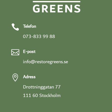
Telefon

073-833 99 88
E-post

info@restoregreens.se
Adress

Drottninggatan 77
111 60 Stockholm