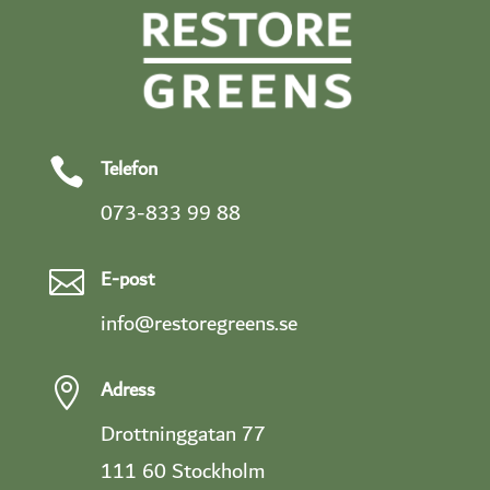
Telefon

073-833 99 88
E-post

info@restoregreens.se
Adress

Drottninggatan 77
111 60 Stockholm